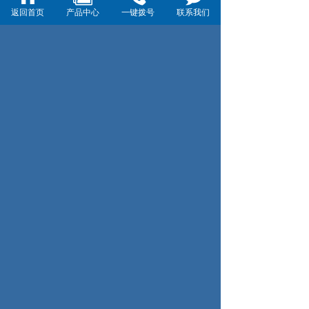
返回首页
产品中心
一键拨号
联系我们
标签：
垃圾桶满溢检测
智慧古镇
智慧景区
垃圾桶检测
垃圾满溢检测
上一页：美景和物联网传感器更配
下一页：智能垃圾桶满溢检测器安装在上海路边垃圾桶
上海德萦电子技术有限公司
数小�服务热线
021-34091637
周一至周六 上午9：00~下午18：00
请输入内容
联系方式
地址：上海市闵行区联农路179号213